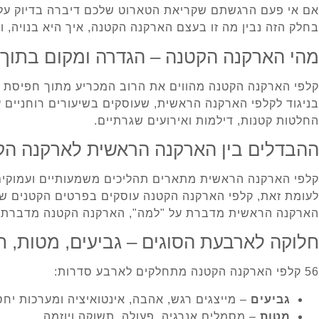
אם אי פעם הרגשתם שקריאת הטארוט שלכם דיברה בדיוק על
בחלק הזה נבין מה זו בעצם הארקנה הקטנה, איך היא בנויה, ו
מהי הארקנה הקטנה – הגדרה ומקום בתוך
קלפי הארקנה הקטנה מהווים את הרוב המכריע מתוך חפיסת הטארוט – 56 קלפים מתוך 78. הם מחולקים לארבע סדרות, וכל סדרה מיי
בניגוד לקלפי הארקנה הראשית, שעוסקים בשיעורים רוחניים ע
החלטות קטנות, דילמות ואירועים שגרתיים.
ההבדלים בין הארקנה הראשית לארקנה הק
קלפי הארקנה הראשית מתארים תהליכים משמעותיים ועמוקים:
לעומת זאת, קלפי הארקנה הקטנה עוסקים בפרטים הקטנים שמ
הארקנה הראשית מדברת על "למה", הארקנה הקטנה מדברת ע
חלוקה לארבעת הסוגים – גביעים, מטות, חר
56 קלפי הארקנה הקטנה מתחלקים לארבע סדרות:
גביעים
– מייצגים רגש, אהבה, אינטואיציה ומערכות יחס
מטות
– מסמלים אנרגיה, פעולה, תשוקה ויוזמה.