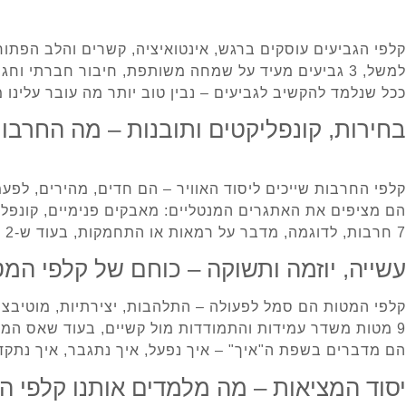
קלפי הגביעים עוסקים ברגש, אינטואיציה, קשרים והלב הפתוח
למשל, 3 גביעים מעיד על שמחה משותפת, חיבור חברתי וחגיגה; 5 גביעים מדגיש כאב, חרטה או תחושת אובדן.
ככל שנלמד להקשיב לגביעים – נבין טוב יותר מה עובר עלינו 
בחירות, קונפליקטים ותובנות – מה החרבו
קלפי החרבות שייכים ליסוד האוויר – הם חדים, מהירים, לפע
הם מציפים את האתגרים המנטליים: מאבקים פנימיים, קונפלי
7 חרבות, לדוגמה, מדבר על רמאות או התחמקות, בעוד ש-2 חרבות מדגיש התלבטות או צורך בהחלטה.
עשייה, יוזמה ותשוקה – כוחם של קלפי המ
קלפי המטות הם סמל לפעולה – התלהבות, יצירתיות, מוטיבציה
9 מטות משדר עמידות והתמודדות מול קשיים, בעוד שאס המטות מסמל התחלה מרגשת ויצירתית.
הם מדברים בשפת ה"איך" – איך נפעל, איך נתגבר, איך נתקד
יסוד המציאות – מה מלמדים אותנו קלפי ה