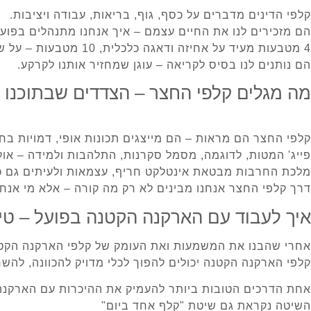
קלפי הדינים מדברים על כסף, גוף, בריאות, עבודה ויציבות.
הם מזכירים לנו את החיים עצמם – איך אנחנו מתנהלים בפועל
4 מטבעות מעיד על אחיזה ודאגה כלכלית, 10 מטבעות – על שפע, משפחתיות ותחושת ביטחון.
הם נותנים לנו בסיס לקריאה – עוגן שמחזיר אותנו לקרקע.
מה מגלים קלפי החצר – הצדדים שבתוכנו
קלפי החצר הם מראות – הם מייצגים תכונות אופי, דמויות בח
פייג' המטות, לדוגמה, מסמל סקרנות, התלהבות ולמידה – אול
מלכת החרבות מבטאת אינטלקט חריף, עצמאות ולעיתים גם כא
דרך קלפי החצר אנחנו מבינים לא רק מה קורה – אלא מי אנחנ
איך לעבוד עם הארקנה הקטנה בפועל – טיפ
אחרי שהבנו את המשמעות ואת העומק של קלפי הארקנה הקטנ
קלפי הארקנה הקטנה יכולים להפוך לכלי מדויק להכוונה, לה
אחת הדרכים הטובות ביותר להעמיק את ההיכרות עם הארקנה 
השיטה נקראת גם שיטת "קלף אחד ביום"