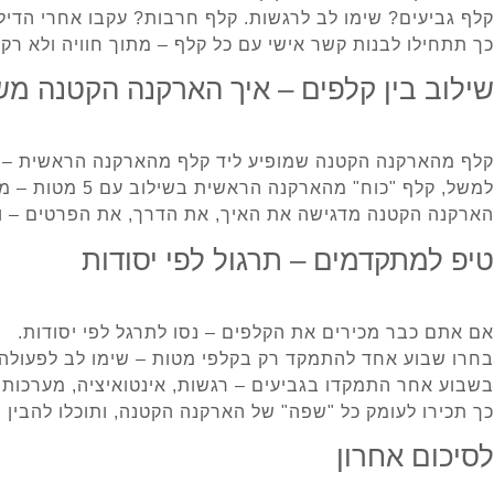
קלף גביעים? שימו לב לרגשות. קלף חרבות? עקבו אחרי הדילמ
כך תתחילו לבנות קשר אישי עם כל קלף – מתוך חוויה ולא רק 
שילוב בין קלפים – איך הארקנה הקטנה מ
קלף מהארקנה הקטנה שמופיע ליד קלף מהארקנה הראשית –
למשל, קלף "כוח" מהארקנה הראשית בשילוב עם 5 מטות – מדבר על התמודדות פנימית או קונפליקט שדורש סבלנות.
הארקנה הקטנה מדגישה את האיך, את הדרך, את הפרטים – וד
טיפ למתקדמים – תרגול לפי יסודות
אם אתם כבר מכירים את הקלפים – נסו לתרגל לפי יסודות.
בחרו שבוע אחד להתמקד רק בקלפי מטות – שימו לב לפעולה, 
בשבוע אחר התמקדו בגביעים – רגשות, אינטואיציה, מערכות 
כך תכירו לעומק כל "שפה" של הארקנה הקטנה, ותוכלו להבין מ
לסיכום אחרון