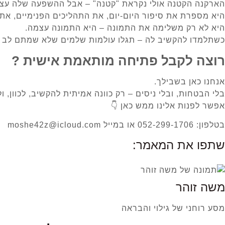
הארקנה הקטנה אולי נקראת "קטנה" – אבל ההשפעה שלה עצו
היא מספרת את סיפור היום-יום, את התהליכים הפנימיים, את 
היא לא רק משלימה את התמונה – היא התמונה עצמה.
כשתלמדו להקשיב לה – תגלו עולמות שלמים שלא שמתם לב א
רוצה לקבל פתיחה מותאמת אישית ?
אנחנו כאן בשבילך.
בלי הבטחות, ובלי ניסים – רק כוונה אמיתית להקשיב, לכוון, ול
אפשר לפנות אלינו ממש כאן 👇
בטלפון: 052-299-1706 או במייל moshe42z@icloud.com
שתפו את המאמר:
משה זוהר
מסע רוחני של גילוי והבראה