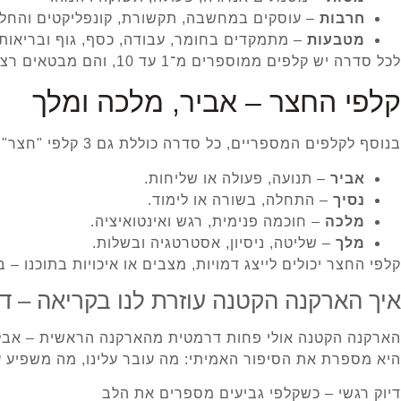
חרבות
– עוסקים במחשבה, תקשורת, קונפליקטים והחלט
מטבעות
– מתמקדים בחומר, עבודה, כסף, גוף ובריאות.
לכל סדרה יש קלפים ממוספרים מ־1 עד 10, והם מבטאים רצף של תהליך – מתחילתו ועד סיומו.
קלפי החצר – אביר, מלכה ומלך
בנוסף לקלפים המספריים, כל סדרה כוללת גם 3 קלפי "חצר":
אביר
– תנועה, פעולה או שליחות.
נסיך
– התחלה, בשורה או לימוד.
מלכה
– חוכמה פנימית, רגש ואינטואיציה.
מלך
– שליטה, ניסיון, אסטרטגיה ובשלות.
קלפי החצר יכולים לייצג דמויות, מצבים או איכויות בתוכנו
איך הארקנה הקטנה עוזרת לנו בקריאה – דיו
הארקנה הקטנה אולי פחות דרמטית מהארקנה הראשית – אבל 
היא מספרת את הסיפור האמיתי: מה עובר עלינו, מה משפיע על
דיוק רגשי – כשקלפי גביעים מספרים את הלב