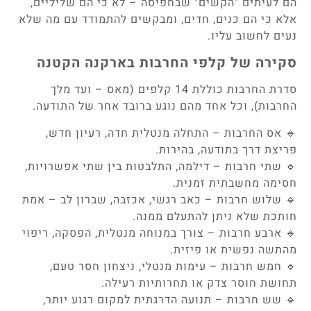
הם לעיתים "הקשים" שבחפיסה – לא כי הם שליליים,
אלא כי הם כנים, חדים, ומבקשים להתמודד עם מה שלא
נעים לחשוב עליו.
סקירה של קלפי החרבות בארקנה הקטנה
סדרת החרבות כוללת 14 קלפים (מאס – ועד מלך
החרבות), וכל אחד מהם נוגע ברובד אחר של התודעה.
🔹 אס החרבות – התחלה מנטלית חדה, רעיון חדש,
פריצת דרך בתודעה, בהירות.
🔹 שתי חרבות – דילמה, התלבטות בין שתי אפשרויות,
חסימה מחשבתית זמנית.
🔹 שלוש חרבות – כאב רגשי, אכזבה, שברון לב – אמת
חותכת שלא ניתן להתעלם ממנה.
🔹 ארבע חרבות – צורך במנוחה מנטלית, הפסקה, ריפוי
מהתשה נפשית או פיזית.
🔹 חמש חרבות – עימות מנטלי, ניצחון חסר טעם,
תחושת חוסר צדק או תחרותיות רעילה.
🔹 שש חרבות – תנועה הדרגתית למקום רגוע יותר,