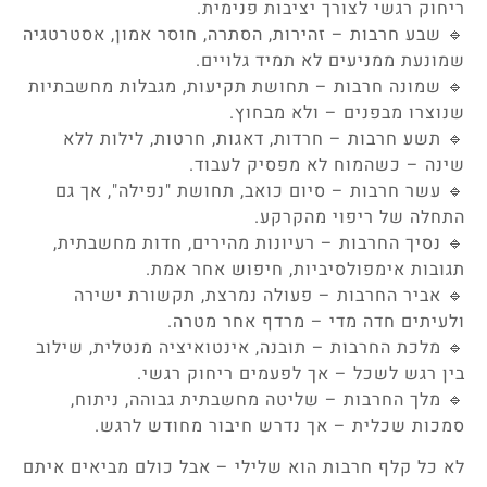
ריחוק רגשי לצורך יציבות פנימית.
🔹 שבע חרבות – זהירות, הסתרה, חוסר אמון, אסטרטגיה
שמונעת ממניעים לא תמיד גלויים.
🔹 שמונה חרבות – תחושת תקיעות, מגבלות מחשבתיות
שנוצרו מבפנים – ולא מבחוץ.
🔹 תשע חרבות – חרדות, דאגות, חרטות, לילות ללא
שינה – כשהמוח לא מפסיק לעבוד.
🔹 עשר חרבות – סיום כואב, תחושת "נפילה", אך גם
התחלה של ריפוי מהקרקע.
🔹 נסיך החרבות – רעיונות מהירים, חדות מחשבתית,
תגובות אימפולסיביות, חיפוש אחר אמת.
🔹 אביר החרבות – פעולה נמרצת, תקשורת ישירה
ולעיתים חדה מדי – מרדף אחר מטרה.
🔹 מלכת החרבות – תובנה, אינטואיציה מנטלית, שילוב
בין רגש לשכל – אך לפעמים ריחוק רגשי.
🔹 מלך החרבות – שליטה מחשבתית גבוהה, ניתוח,
סמכות שכלית – אך נדרש חיבור מחודש לרגש.
לא כל קלף חרבות הוא שלילי – אבל כולם מביאים איתם