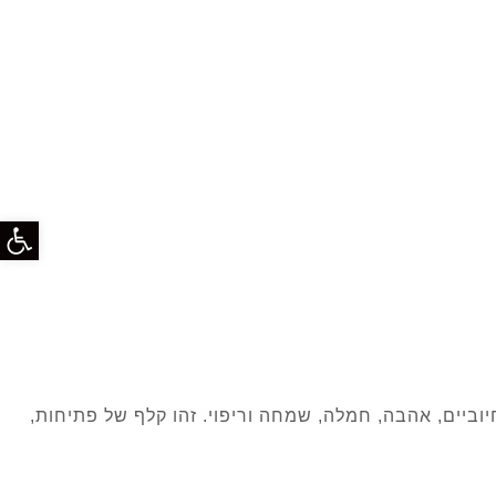
פתח סרג
 רגשות חיוביים, אהבה, חמלה, שמחה וריפוי. זהו קלף של פתיחות,