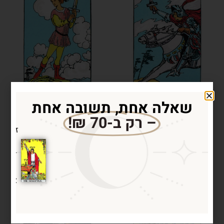
שאלה אחת, תשובה אחת
רוצ
קלף אביר החרבות
קלף נסיך החרבות
– רק ב-70 ₪!
זו הה
קראו עוד »
קראו עוד »
אל תח